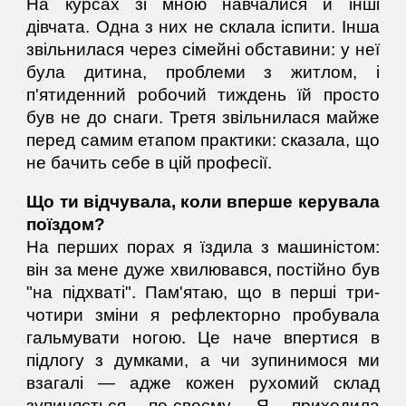
На курсах зі мною навчалися й інші
дівчата. Одна з них не склала іспити. Інша
звільнилася через сімейні обставини: у неї
була дитина, проблеми з житлом, і
п'ятиденний робочий тиждень їй просто
був не до снаги. Третя звільнилася майже
перед самим етапом практики: сказала, що
не бачить себе в цій професії.
Що ти відчувала, коли вперше керувала
поїздом?
На перших порах я їздила з машиністом:
він за мене дуже хвилювався, постійно був
"на підхваті". Пам'ятаю, що в перші три-
чотири зміни я рефлекторно пробувала
гальмувати ногою. Це наче впертися в
підлогу з думками, а чи зупинимося ми
взагалі — адже кожен рухомий склад
зупиняється по-своєму. Я приходила