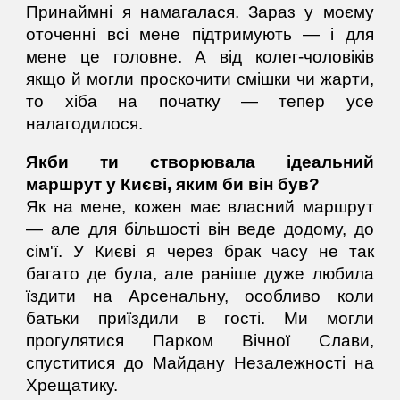
Принаймні я намагалася. Зараз у моєму
оточенні всі мене підтримують — і для
мене це головне. А від колег-чоловіків
якщо й могли проскочити смішки чи жарти,
то хіба на початку — тепер усе
налагодилося.
Якби ти створювала ідеальний
маршрут у Києві, яким би він був?
Як на мене, кожен має власний маршрут
— але для більшості він веде додому, до
сім'ї. У Києві я через брак часу не так
багато де була, але раніше дуже любила
їздити на Арсенальну, особливо коли
батьки приїздили в гості. Ми могли
прогулятися Парком Вічної Слави,
спуститися до Майдану Незалежності на
Хрещатику.