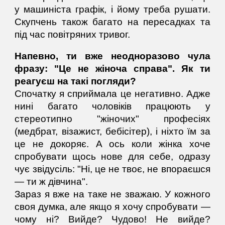
у машиніста графік, і йому треба рушати.
Скупчень також багато на пересадках та
під час повітряних тривог.
Напевно, ти вже неодноразово чула
фразу: "Це не жіноча справа". Як ти
реагуєш на такі погляди?
Спочатку я сприймала це негативно. Адже
нині багато чоловіків працюють у
стереотипно "жіночих" професіях
(медбрат, візажист, бебісітер), і ніхто їм за
це не докоряє. А ось коли жінка хоче
спробувати щось нове для себе, одразу
чує звідусіль: "Ні, це не твоє, не впораєшся
— ти ж дівчина".
Зараз я вже на таке не зважаю. У кожного
своя думка, але якщо я хочу спробувати —
чому ні? Вийде? Чудово! Не вийде?