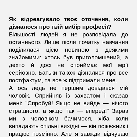
Як відреагувало твоє оточення, коли
дізналося про твій вибір професії?
Більшості людей я не розповідала до
останнього. Лише після початку навчання
поділилася цією новиною з деякими
знайомими: хтось був приголомшений, а
дехто й досі не сприймає мої мрії
серйозно. Батьки також дізналися про все
постфактум, та все ж підтримали мене.
А ось ледь не першим довідався мій
чоловік. Сприйняв із захватом і сказав
мені: "Спробуй! Якщо не вийде — нічого
страшного, а якщо так — вперед!" Зараз
ми з чоловіком бачимося, хіба коли
випадають спільні вихідні — він пожежник і
працює позмінно. Але я завжди відчуваю