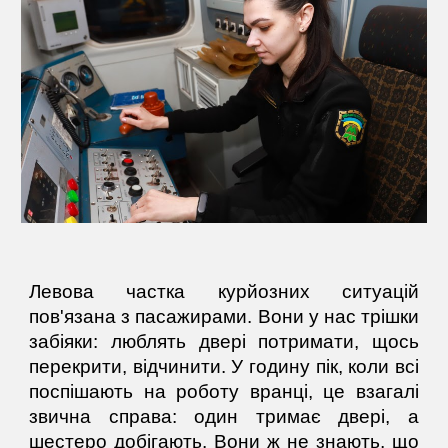
Левова частка курйозних ситуацій
пов'язана з пасажирами. Вони у нас трішки
забіяки: люблять двері потримати, щось
перекрити, відчинити. У годину пік, коли всі
поспішають на роботу вранці, це взагалі
звична справа: один тримає двері, а
шестеро добігають. Вони ж не знають, що