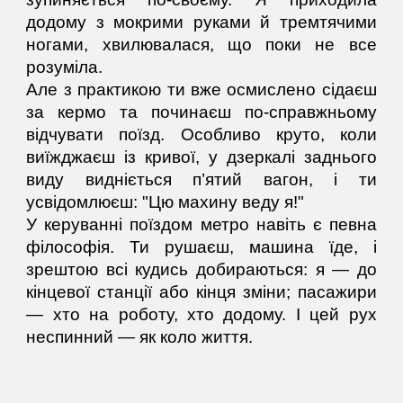
додому з мокрими руками й тремтячими
ногами, хвилювалася, що поки не все
розуміла.
Але з практикою ти вже осмислено сідаєш
за кермо та починаєш по-справжньому
відчувати поїзд. Особливо круто, коли
виїжджаєш із кривої, у дзеркалі заднього
виду видніється п’ятий вагон, і ти
усвідомлюєш: "Цю махину веду я!"
У керуванні поїздом метро навіть є певна
філософія. Ти рушаєш, машина їде, і
зрештою всі кудись добираються: я — до
кінцевої станції або кінця зміни; пасажири
— хто на роботу, хто додому. І цей рух
неспинний — як коло життя.