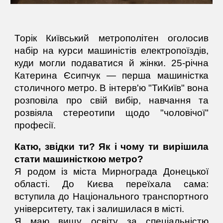
Торік Київський метрополітен оголосив
набір на курси машиністів електропоїздів,
куди могли подаватися й жінки. 25-річна
Катерина Єсипчук — перша машиністка
столичного метро. В інтерв'ю "ТиКиїв" вона
розповіла про свій вибір, навчання та
розвіяла стереотипи щодо "чоловічої"
професії.
Катю, звідки ти? Як і чому ти вирішила
стати машиністкою метро?
Я родом із міста Мирнограда Донецької
області. До Києва переїхала сама:
вступила до Національного транспортного
університету, так і залишилася в місті.
Я маю вищу освіту за спеціальністю