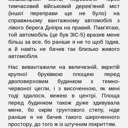
тимчасовий військовий дерев’яний міст
(іншої переправи ще не було) на
справжньому вантажному автомобілі з
лівого берега Дніпра на правий. Пам’ятаю,
той автомобіль (це був ЗІС-5) вразив мене
більш за все, бо раніше я не то щоб їздив,
а й навіть не бачив так близько живого
автомобіля.
Нас вивантажили на величезній, вкритій
крупної бруківкою площею перед
двоповерховим будинком з темно-
червоної цегли, і з височенною, як мені
тоді здалося, вежею в центрі. Площа
перед будинком також дуже здивувала
мене, бо окрім грунтового степу, ніде
раніше я не бачив такого широченного
простору, до того ж із штучним покриттям.