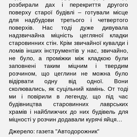
розбирали дах і перекриття другого
поверху старої будівлі – готували місце
для надбудови третього і четвертого
поверхів. Нас тоді дуже дивувала
надзвичайна міцність цегляної кладки
старовинних стін. Крім звичайної кувалди і
ломів інших інструментів у нас, звичайно,
не було, а проміжки між кладкою були
заповнені таким міцним і твердим
розчином, що цеглини не можна було
відірвати одну від одної. Вони
сколювались, як суцільний камінь. От тоді
ми і повірили в легенду, що під час
будівництва старовинних лаврських
храмів і найближчих до них будівель для
міцності у розчин додавали курячі яйця…
Джерело: газета "Автодорожник"