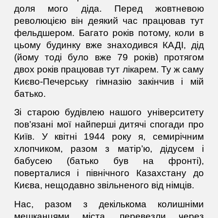
доля мого діда. Перед жовтневою
революцією він деякий час працював тут
фельдшером. Багато років потому, коли в
цьому будинку вже знаходився КАДІ, дід
(йому тоді було вже 79 років) протягом
двох років працював тут лікарем. Ту ж саму
Києво-Печерську гімназію закінчив і мій
батько.
Зі старою будівлею нашого університету
пов’язані мої найперші дитячі спогади про
Київ. У квітні 1944 року я, семирічним
хлопчиком, разом з матір’ю, дідусем і
бабусею (батько був на фронті),
поверталися і північного Казахстану до
Києва, нещодавно звільненого від німців.
Нас, разом з декількома колишніми
мешканцями міста, перевезли через