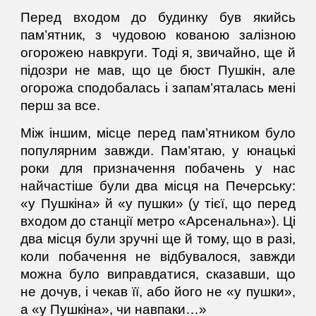
Перед входом до будинку був якийсь
пам’ятник, з чудовою кованою залізною
огорожею навкруги. Тоді я, звичайно, ще й
підозри не мав, що це бюст Пушкін, але
огорожа сподобалась і запам’яталась мені
перш за все.
Між іншим, місце перед пам’ятником було
популярним завжди. Пам’ятаю, у юнацькі
роки для призначення побачень у нас
найчастіше були два місця на Печерську:
«у Пушкіна» й «у пушки» (у тієї, що перед
входом до станції метро «Арсенальна»). Ці
два місця були зручні ще й тому, що в разі,
коли побачення не відбувалося, завжди
можна було виправдатися, сказавши, що
не дочув, і чекав її, або його не «у пушки»,
а «у Пушкіна», чи навпаки…
»