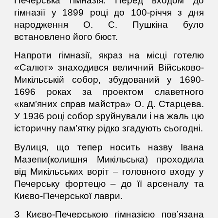
Печерська гімназія. Перед входом до
гімназії у 1899 році до 100-річчя з дня
народження О. С. Пушкіна було
встановлено його бюст.
Напроти гімназії, якраз на місці готелю
«Салют» знаходився величний Військово-
Микільській собор, збудований у 1690-
1696 роках за проектом славетного
«кам’яних справ майстра» О. Д. Старцева.
У 1936 році собор зруйнували і на жаль цю
історичну пам’ятку рідко згадують сьогодні.
Вулиця, що тепер носить назву Івана
Мазепи(колишня Микільська) проходила
від Микільських воріт – головного входу у
Печерську фортецю – до її арсеналу та
Києво-Печерської лаври.
З Києво-Печерською гімназією пов’язана