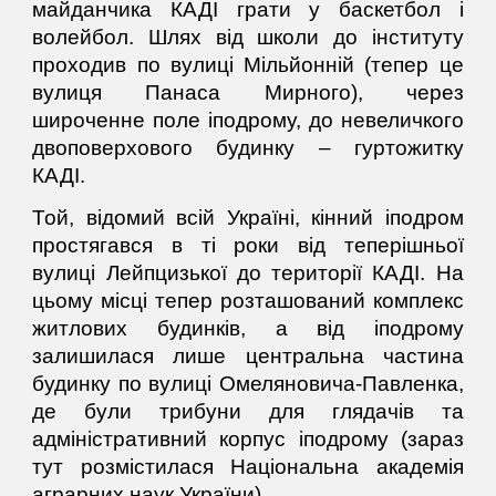
майданчика КАДІ грати у баскетбол і
волейбол. Шлях від школи до інституту
проходив по вулиці Мільйонній (тепер це
вулиця Панаса Мирного), через
широченне поле іподрому, до невеличкого
двоповерхового будинку – гуртожитку
КАДІ.
Той, відомий всій Україні, кінний іподром
простягався в ті роки від теперішньої
вулиці Лейпцизької до території КАДІ. На
цьому місці тепер розташований комплекс
житлових будинків, а від іподрому
залишилася лише центральна частина
будинку по вулиці Омеляновича-Павленка,
де були трибуни для глядачів та
адміністративний корпус іподрому (зараз
тут розмістилася Національна академія
аграрних наук України).