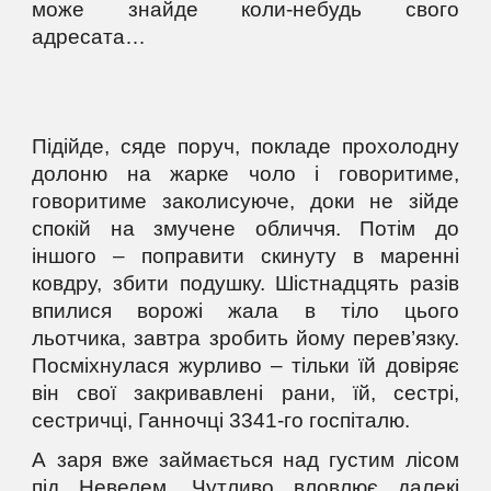
може знайде коли-небудь свого
адресата…
Підійде, сяде поруч, покладе прохолодну
долоню на жарке чоло і говоритиме,
говоритиме заколисуюче, доки не зійде
спокій на змучене обличчя. Потім до
іншого – поправити скинуту в маренні
ковдру, збити подушку. Шістнадцять разів
впилися ворожі жала в тіло цього
льотчика, завтра зробить йому перев’язку.
Посміхнулася журливо – тільки їй довіряє
він свої закривавлені рани, їй, сестрі,
сестричці, Ганночці 3341-го госпіталю.
А заря вже займається над густим лісом
під Невелем. Чутливо вловлює далекі