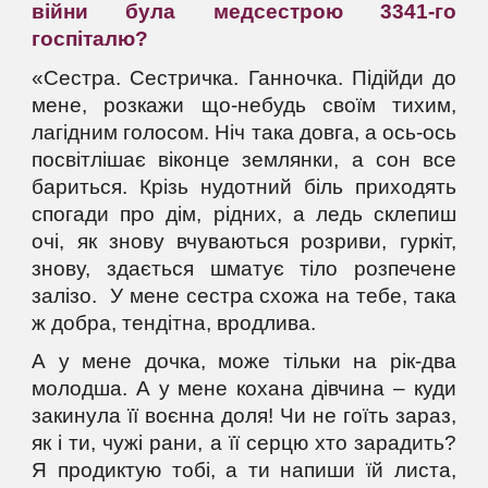
війни була медсестрою 3341-го
госпіталю?
«Сестра. Сестричка. Ганночка. Підійди до
мене, розкажи що-небудь своїм тихим,
лагідним голосом. Ніч така довга, а ось-ось
посвітлішає віконце землянки, а сон все
бариться. Крізь нудотний біль приходять
спогади про дім, рідних, а ледь склепиш
очі, як знову вчуваються розриви, гуркіт,
знову, здається шматує тіло розпечене
залізо. У мене сестра схожа на тебе, така
ж добра, тендітна, вродлива.
А у мене дочка, може тільки на рік-два
молодша. А у мене кохана дівчина – куди
закинула її воєнна доля! Чи не гоїть зараз,
як і ти, чужі рани, а її серцю хто зарадить?
Я продиктую тобі, а ти напиши їй листа,