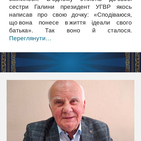
сестри Галини президент УГВР якось
написав про свою дочку: «Сподіваюся,
що вона понесе в життя ідеали свого
батька». Так воно й сталося.
Переглянути…