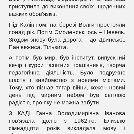
приступила до виконання своїх щоденних
важких обов’язків.
Під Калініном, на березі Волги простояли
понад рік. Потім Смоленськ, ось – Невель.
Згодом знову була дорога – до Двинська,
Панівежиса, Тільзита.
А потім був мир, був інститут, випускний
вечір і курси газетних працівників, творча
педагогічна діяльність. Було подружнє
щастя і знайомство з новими містами.
Тому, хто пізнав тягар війни, кожен новий
день під мирним небом був світлою
радістю, про яку не можна забути.
З КАДІ Ганна Володимирівна Іванова
пов’язала долю з 1962-го. Близько
сімнадцяти років викладала мову і