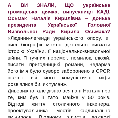
А ВИ ЗНАЛИ, ЩО українська
громадська діячка, випускниця КАДІ,
Осьмак Наталія Кирилівна – донька
президента Української Головної
Визвольної Ради Кирила Осьмака?
«Людини-легенди українського опору, з
чиєї біографії можна детально вивчати
історію України, її національно-визвольної
війни, її гучних перемог, помилок, ілюзій,
писати пригодницькі романи, недарма
його ім'я було суворо заборонено в СРСР,
інакше всі його комуністичні міфи
розвіялися би, як туман».
Дивовижно, але дізналася пані Наталя про
те, ким був її тато, майже у 50 років.
Відтоді життя столичного інженера,
проектувальника мостів кардинально
змінилося. В одному з листів до своєї