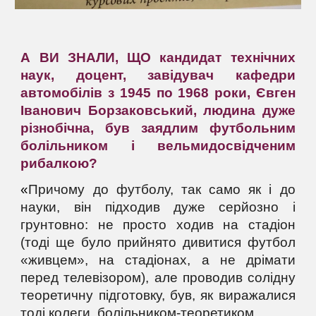
А ВИ ЗНАЛИ, ЩО
кандидат технічних
наук, доцент, завідувач кафедри
автомобілів з 1945 по 1968 роки, Євген
Іванович Борзаковський, людина дуже
різнобічна, був заядлим футбольним
болільником і вельмидосвідченим
рибалкою?
«
Причому до футболу, так само як і до
науки, він підходив дуже серйозно і
грунтовно: не просто ходив на стадіон
(тоді ще було прийнято дивитися футбол
«живцем», на стадіонах, а не дрімати
перед телевізором), але проводив солідну
теоретичну підготовку, був, як виражалися
тоді колеги, болільником-теоретиком.