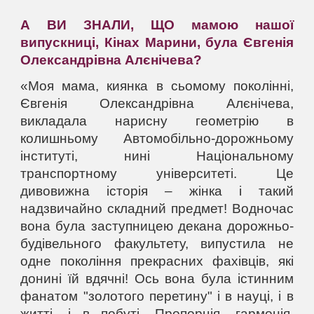
А ВИ ЗНАЛИ,
ЩО мамою нашої
випускниці, Кінах Марини, була Євгенія
Олександрівна Алєнічева?
«Моя мама, киянка в сьомому поколінні,
Євгенія Олександрівна Алєнічева,
викладала нарисну геометрію в
колишньому Автомобільно-дорожньому
інституті, нині Національному
транспортному університеті. Це
дивовижна історія – жінка і такий
надзвичайно складний предмет! Водночас
вона була заступницею декана дорожньо-
будівельного факультету, випустила не
одне покоління прекрасних фахівців, які
донині їй вдячні! Ось вона була істинним
фанатом "золотого перетину" і в науці, і в
житті, і в побуті. Пропорція, гармонія,