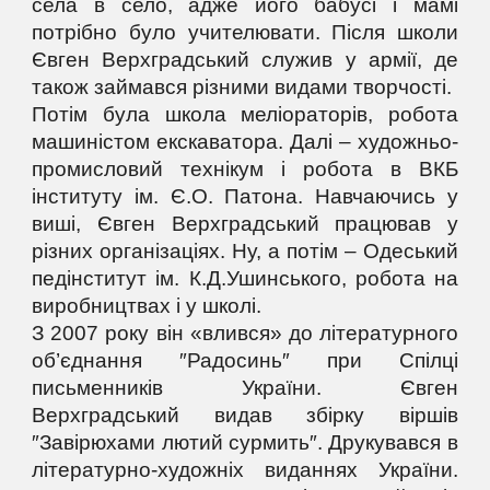
села в село, адже його бабусі і мамі
потрібно було учителювати. Після школи
Євген Верхградський служив у армії, де
також займався різними видами творчості.
Потім була школа меліораторів, робота
машиністом екскаватора. Далі – художньо-
промисловий технікум і робота в ВКБ
інституту ім. Є.О. Патона. Навчаючись у
виші, Євген Верхградський працював у
різних організаціях. Ну, а потім – Одеський
педінститут ім. К.Д.Ушинського, робота на
виробництвах і у школі.
З 2007 року він «влився» до літературного
об’єднання ″Радосинь″ при Спілці
письменників України. Євген
Верхградський видав збірку віршів
″Завірюхами лютий сурмить″. Друкувався в
літературно-художніх виданнях України.