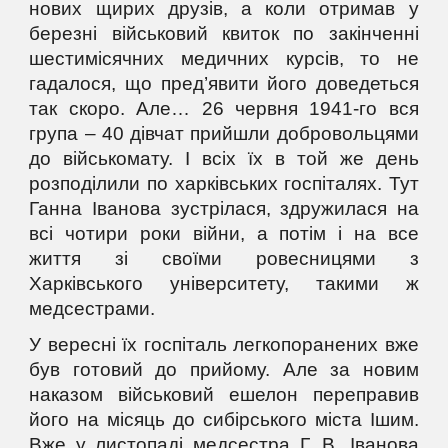
нових щирих друзів, а коли отримав у
березні військовий квиток по закінченні
шестимісячних медичних курсів, то не
гадалося, що пред’явити його доведеться
так скоро. Але… 26 червня 1941-го вся
група – 40 дівчат прийшли добровольцями
до військомату. І всіх їх в той же день
розподілили по харківських госпіталях. Тут
Ганна Іванова зустрілася, здружилася на
всі чотири роки війни, а потім і на все
життя зі своїми ровесницями з
Харківського університету, такими ж
медсестрами.
У вересні їх госпіталь легкопоранених вже
був готовий до прийому. Але за новим
наказом військовий ешелон переправив
його на місяць до сибірського міста Ішим.
Вже у листопаді медсестра Г. В. Іванова