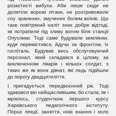
розкотисті вибухи. Аби лише сюди не
долетіли ворожі літаки, не розтривожили
сну зранених, змучених болем воїнів. Що
таке повітряний наліт знає добре відтоді,
як потрапили під зливу вогню біля станції
Опухлики. Тоді саме будували землянки,
куди перемістився, йдучи за фронтом, їх
госпіталь. Будував весь обслуговуючий
персонал, який складався в цілому, за
виключенням лікарів і кількох солдат, з
таких же як вона дівчат, які ледь підійшли
до порогу двадцятиліття.
І пригадується передвоєнний рік. Тоді
здавався він найщасливішим, бо стала, як і
мріялось, студенткою першого курсу
Харківського педагогічного інституту.
Перші лекції, заняття, нові знання і коло